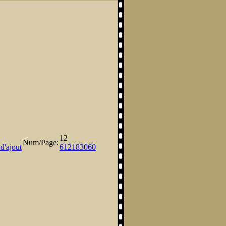
12
Num/Page:
d'ajout
6
12
18
30
60