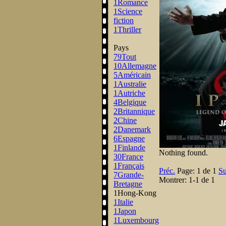
1
Romance
1
Science
fiction
1
Thriller
Pays
79
Tout
10
Allemagne
5
Américain
1
Australie
1
Autriche
4
Belgique
2
Britannique
2
Chine
2
Danemark
6
Espagne
1
Finlande
Nothing found.
30
France
1
Français
Préc.
Page:
1 de 1
Su
7
Grande-
Montrer:
1-1 de 1
Bretagne
1
Hong-Kong
1
Italie
1
Japon
1
Luxembourg