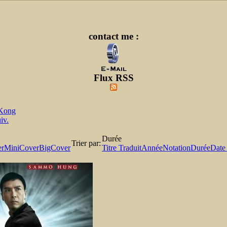
contact me :
Flux RSS
Kong
iv.
Durée
Trier par:
er
MiniCover
BigCover
Titre Traduit
Année
Notation
Durée
Date 