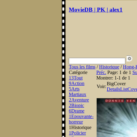
MovieDB | PK | alex1
Tous les films
/
Historique
/
Hong-
Catégorie
Préc.
Page:
1 de 1
Su
13
Tout
Montrer:
1-1 de 1
9
Action
BigCover
Voir:
5
Arts
Details
List
Cov
Martiaux
2
Aventure
2
Biopic
6
Drame
1
Epouvante-
horreur
1
Historique
1
Policier