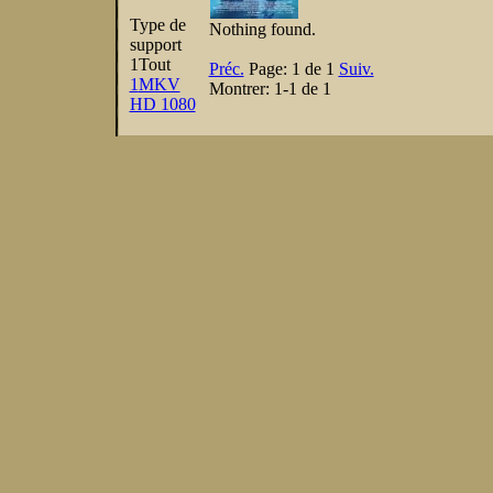
Type de
Nothing found.
support
1
Tout
Préc.
Page:
1 de 1
Suiv.
1
MKV
Montrer:
1-1 de 1
HD 1080