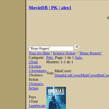
MovieDB | PK | alex1
Tous les films
/
Science fiction
/
"Brian Rogers"
Catégorie
Préc.
Page:
1 de 1
Suiv.
2
Tout
Montrer:
1-1 de 1
2
Action
1
Aventures
MiniCover
Voir:
1
Science
Details
List
Cover
MiniCover
BigCov
fiction
1
Science-
fiction
Pays
1
Tout
1
américain