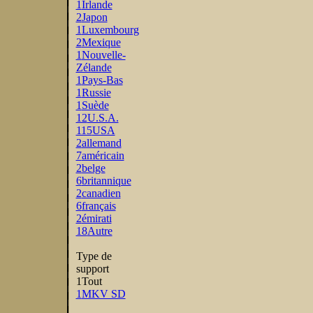
1
Irlande
2
Japon
1
Luxembourg
2
Mexique
1
Nouvelle-
Zélande
1
Pays-Bas
1
Russie
1
Suède
12
U.S.A.
115
USA
2
allemand
7
américain
2
belge
6
britannique
2
canadien
6
français
2
émirati
18
Autre
Type de
support
1
Tout
1
MKV SD