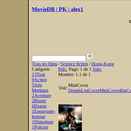
MovieDB | PK | alex1
Tous les films
/
Science fiction
/
Hong-Kong
Catégorie
Préc.
Page:
1 de 1
Suiv.
13
Tout
Montrer:
1-1 de 1
9
Action
5
Arts
MiniCover
Voir:
Martiaux
Details
List
Cover
MiniCover
BigCo
2
Aventure
2
Biopic
6
Drame
1
Epouvante-
horreur
1
Historique
1
Policier