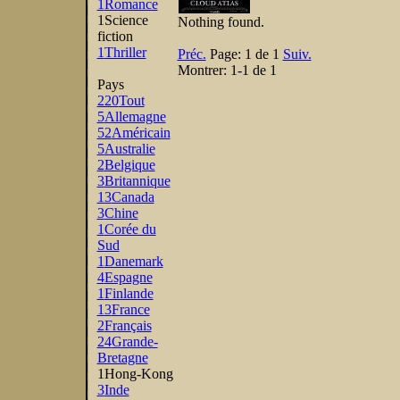
1
Romance
1
Science
Nothing found.
fiction
1
Thriller
Préc.
Page:
1 de 1
Suiv.
Montrer:
1-1 de 1
Pays
220
Tout
5
Allemagne
52
Américain
5
Australie
2
Belgique
3
Britannique
13
Canada
3
Chine
1
Corée du
Sud
1
Danemark
4
Espagne
1
Finlande
13
France
2
Français
24
Grande-
Bretagne
1
Hong-Kong
3
Inde