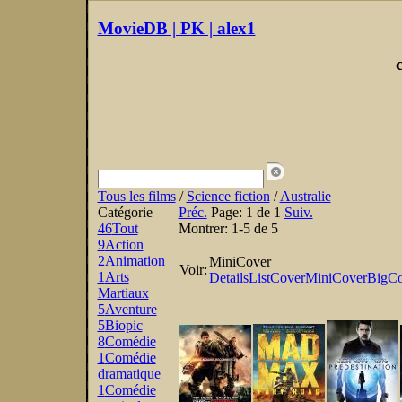
MovieDB | PK | alex1
Tous les films
/
Science fiction
/
Australie
Catégorie
Préc.
Page:
1 de 1
Suiv.
46
Tout
Montrer:
1-5 de 5
9
Action
2
Animation
MiniCover
Voir:
1
Arts
Details
List
Cover
MiniCover
BigCo
Martiaux
5
Aventure
5
Biopic
8
Comédie
1
Comédie
dramatique
1
Comédie