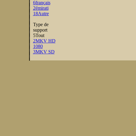
6
français
2
émirati
18
Autre
Type de
support
5
Tout
2
MKV HD
1080
3
MKV SD