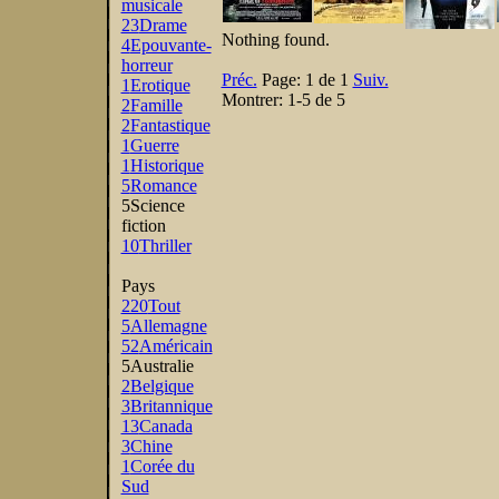
musicale
23
Drame
Nothing found.
4
Epouvante-
horreur
Préc.
Page:
1 de 1
Suiv.
1
Erotique
Montrer:
1-5 de 5
2
Famille
2
Fantastique
1
Guerre
1
Historique
5
Romance
5
Science
fiction
10
Thriller
Pays
220
Tout
5
Allemagne
52
Américain
5
Australie
2
Belgique
3
Britannique
13
Canada
3
Chine
1
Corée du
Sud