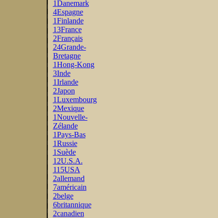
1
Danemark
4
Espagne
1
Finlande
13
France
2
Français
24
Grande-
Bretagne
1
Hong-Kong
3
Inde
1
Irlande
2
Japon
1
Luxembourg
2
Mexique
1
Nouvelle-
Zélande
1
Pays-Bas
1
Russie
1
Suède
12
U.S.A.
115
USA
2
allemand
7
américain
2
belge
6
britannique
2
canadien