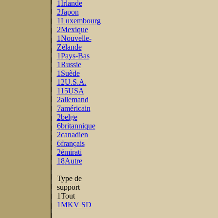
1
Irlande
2
Japon
1
Luxembourg
2
Mexique
1
Nouvelle-
Zélande
1
Pays-Bas
1
Russie
1
Suède
12
U.S.A.
115
USA
2
allemand
7
américain
2
belge
6
britannique
2
canadien
6
français
2
émirati
18
Autre
Type de
support
1
Tout
1
MKV SD