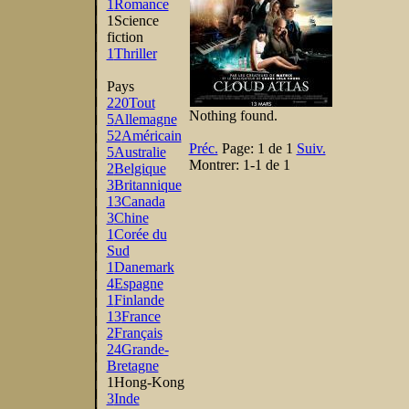
1
Romance
1
Science
fiction
1
Thriller
Pays
220
Tout
Nothing found.
5
Allemagne
52
Américain
Préc.
Page:
1 de 1
Suiv.
5
Australie
Montrer:
1-1 de 1
2
Belgique
3
Britannique
13
Canada
3
Chine
1
Corée du
Sud
1
Danemark
4
Espagne
1
Finlande
13
France
2
Français
24
Grande-
Bretagne
1
Hong-Kong
3
Inde