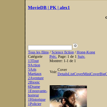
MovieDB | PK | alex1
Tous les films
/
Science fiction
/
Hong-Kong
Catégorie
Préc.
Page:
1 de 1
Suiv.
13
Tout
Montrer:
1-1 de 1
9
Action
5
Arts
Cover
Voir:
Martiaux
Details
List
Cover
MiniCover
BigC
2
Aventure
2
Biopic
6
Drame
1
Epouvante-
horreur
1
Historique
1
Policier