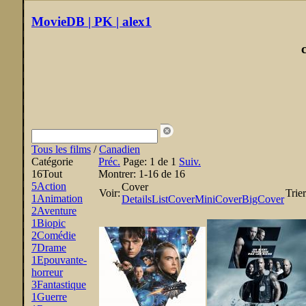
MovieDB | PK | alex1
Tous les films
/
Canadien
Catégorie
Préc.
Page:
1 de 1
Suiv.
16
Tout
Montrer:
1-16 de 16
5
Action
Cover
Voir:
Trier
1
Animation
Details
List
Cover
MiniCover
BigCover
2
Aventure
1
Biopic
2
Comédie
7
Drame
1
Epouvante-
horreur
3
Fantastique
1
Guerre