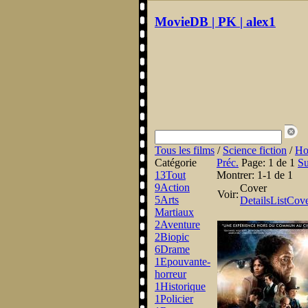
MovieDB | PK | alex1
Tous les films
/
Science fiction
/
Ho
Catégorie
Préc.
Page:
1 de 1
Su
13
Tout
Montrer:
1-1 de 1
9
Action
Cover
Voir:
5
Arts
Details
List
Cov
Martiaux
2
Aventure
2
Biopic
6
Drame
1
Epouvante-
horreur
1
Historique
1
Policier