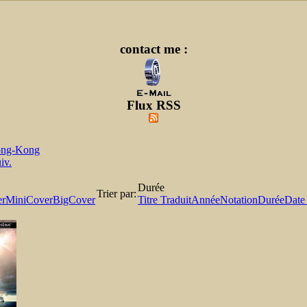
contact me :
Flux RSS
ng-Kong
iv.
Durée
Trier par:
er
MiniCover
BigCover
Titre Traduit
Année
Notation
Durée
Date 