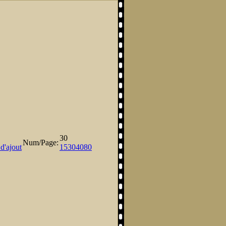
30
Num/Page:
d'ajout
15
30
40
80