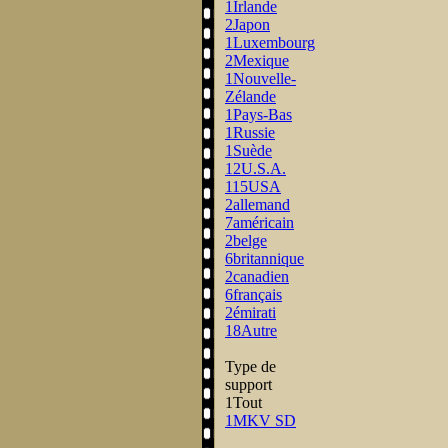
1
Irlande
2
Japon
1
Luxembourg
2
Mexique
1
Nouvelle-
Zélande
1
Pays-Bas
1
Russie
1
Suède
12
U.S.A.
115
USA
2
allemand
7
américain
2
belge
6
britannique
2
canadien
6
français
2
émirati
18
Autre
Type de
support
1
Tout
1
MKV SD