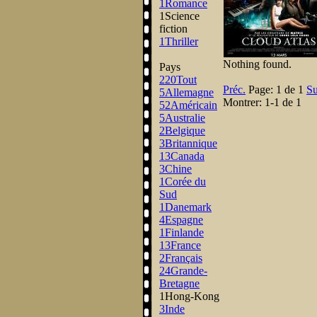
1
Romance
1
Science
fiction
1
Thriller
Nothing found.
Pays
220
Tout
Préc.
Page:
1 de 1
Su
5
Allemagne
Montrer:
1-1 de 1
52
Américain
5
Australie
2
Belgique
3
Britannique
13
Canada
3
Chine
1
Corée du
Sud
1
Danemark
4
Espagne
1
Finlande
13
France
2
Français
24
Grande-
Bretagne
1
Hong-Kong
3
Inde