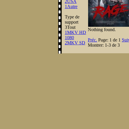
2
USA
1
Autre
Type de
support
3
Tout
Nothing found.
1
MKV HD
1080
Préc.
Page:
1 de 1
Sui
2
MKV SD
Montrer:
1-3 de 3