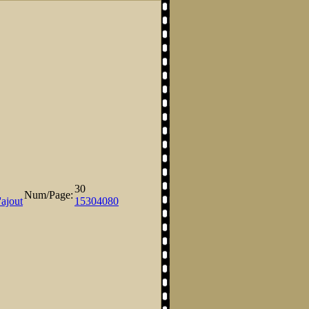
30
Num/Page:
'ajout
15
30
40
80