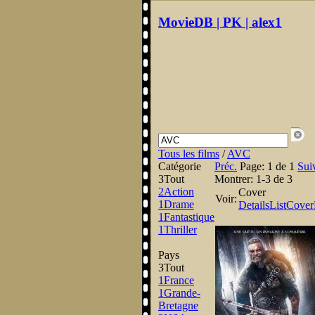
MovieDB | PK | alex1
Tous les films
/
AVC
Catégorie
Préc.
Page:
1 de 1
Sui
3
Tout
Montrer:
1-3 de 3
2
Action
Cover
Voir:
1
Drame
Details
List
Cover
1
Fantastique
1
Thriller
Pays
3
Tout
1
France
1
Grande-
Bretagne