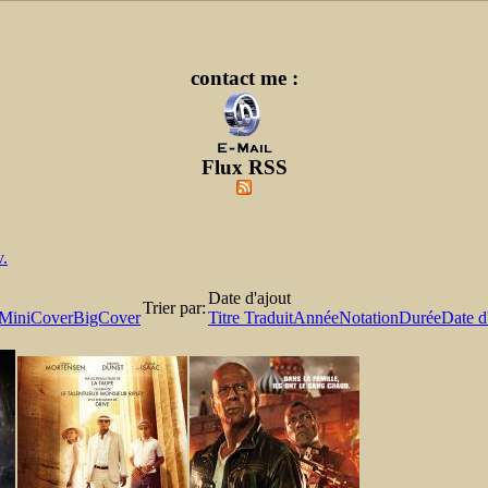
contact me :
Flux RSS
v.
Date d'ajout
Trier par:
MiniCover
BigCover
Titre Traduit
Année
Notation
Durée
Date d