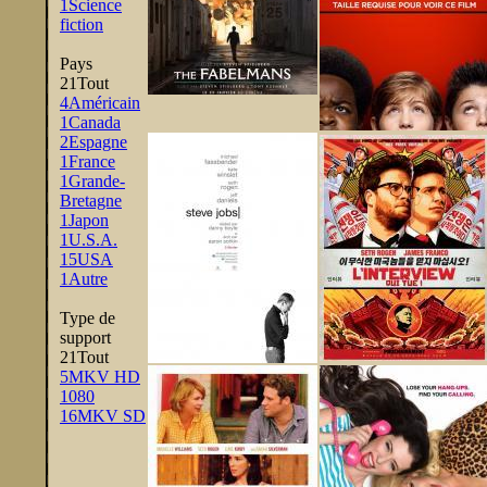
1
Science
fiction
Pays
21
Tout
4
Américain
1
Canada
2
Espagne
1
France
1
Grande-
Bretagne
1
Japon
1
U.S.A.
15
USA
1
Autre
Type de
support
21
Tout
5
MKV HD
1080
16
MKV SD