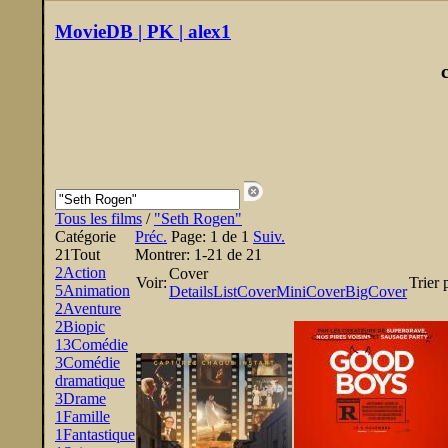
MovieDB | PK | alex1
Tous les films
/
"Seth Rogen"
Catégorie
Préc.
Page:
1 de 1
Suiv.
21
Tout
Montrer:
1-21 de 21
2
Action
Cover
Voir:
Trier 
5
Animation
Details
List
Cover
MiniCover
BigCover
2
Aventure
2
Biopic
13
Comédie
3
Comédie
dramatique
3
Drame
1
Famille
1
Fantastique