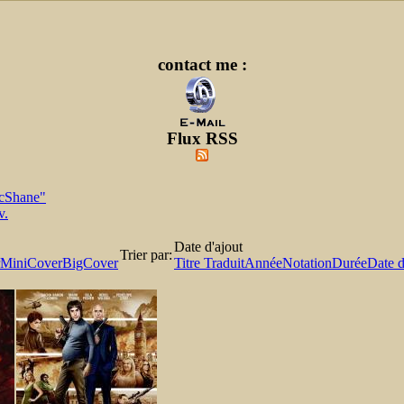
contact me :
Flux RSS
cShane"
v.
Date d'ajout
Trier par:
MiniCover
BigCover
Titre Traduit
Année
Notation
Durée
Date d