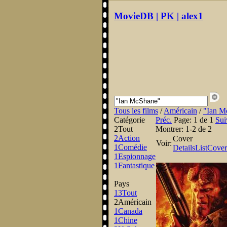
MovieDB | PK | alex1
Tous les films
/
Américain
/
"Ian M
Catégorie
Préc.
Page:
1 de 1
Sui
2
Tout
Montrer:
1-2 de 2
2
Action
Cover
Voir:
1
Comédie
Details
List
Cover
1
Espionnage
1
Fantastique
Pays
13
Tout
2
Américain
1
Canada
1
Chine