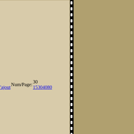
30
Num/Page:
'ajout
15
30
40
80