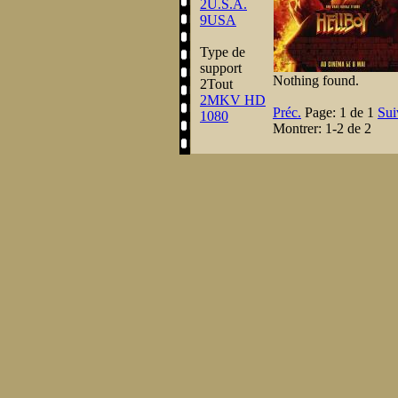
2
U.S.A.
9
USA
Type de
support
Nothing found.
2
Tout
2
MKV HD
Préc.
Page:
1 de 1
Sui
1080
Montrer:
1-2 de 2