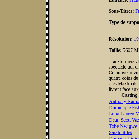
Sous-Titres:
F
Type de suppo
Résolution:
19
Taille:
5607 
Transformers : 
spectacle qui on
Ce nouveau vol
quatre coins du
- les Maximals -
livrent face au
Casting
Anthony Ramo
Dominique Fis
Luna Lauren V
Dean Scott Va
Tobe Nwigwe
Sarah Stiles
Domenic Di R