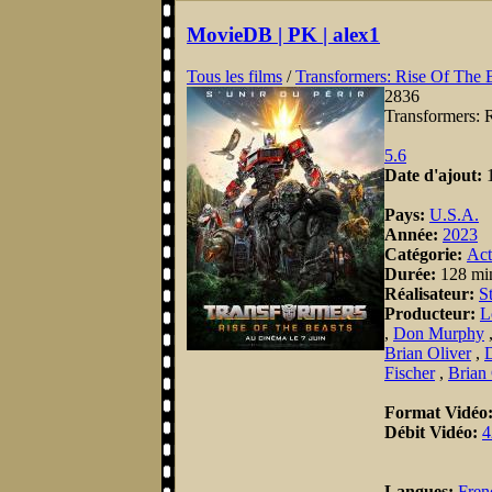
MovieDB | PK | alex1
Tous les films
/
Transformers: Rise Of The 
2836
Transformers: 
5.6
Date d'ajout:
Pays:
U.S.A.
Année:
2023
Catégorie:
Act
Durée:
128 mi
Réalisateur:
S
Producteur:
L
,
Don Murphy
Brian Oliver
,
D
Fischer
,
Brian
Format Vidéo
Débit Vidéo:
4
Langues:
Fren