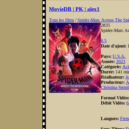
MovieDB | PK | alex1
Tous les films
/
Spider-Man: Across The Spi
2835
Spider-Man: Ac
8.5
Date d'ajout:
Pays:
U.S.A.
Année:
2023
Catégorie:
Act
Durée:
141 mi
Réalisateur:
J
Producteur:
A
Christina Stein
Format Vidéo
Débit Vidéo:
6
Langues:
Fren
Sous-Titres:
F