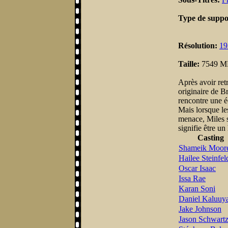
Type de suppo
Résolution:
19
Taille:
7549 
Après avoir re
originaire de Br
rencontre une é
Mais lorsque le
menace, Miles s
signifie être un
Casting
Shameik Moor
Hailee Steinfel
Oscar Isaac
Issa Rae
Karan Soni
Daniel Kaluuy
Jake Johnson
Jason Schwart