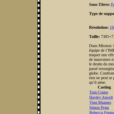
Sous-Titres:
F
Type de suppo
Résolution:
19
Taille:
7385+7
Dans Mission: 
équipe de l’IMF 
traquer une eff
de mauvaises ma
le destin du mo
passé ressurgis
globe. Confront
rien ne peut se
qu’il aime.
Casting
Tom Cruise
Hayley Atwell
Ving Rhames
Simon Pegg
Rebecca Fergu