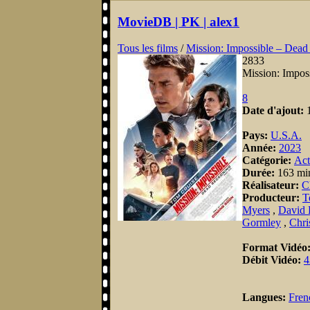
MovieDB | PK | alex1
Tous les films
/
Mission: Impossible – Dead
2833
Mission: Impos
8
Date d'ajout:
Pays:
U.S.A.
Année:
2023
Catégorie:
Act
Durée:
163 mi
Réalisateur:
C
Producteur:
T
Myers
,
David 
Gormley
,
Chri
Format Vidéo
Débit Vidéo:
4
Langues:
Fren