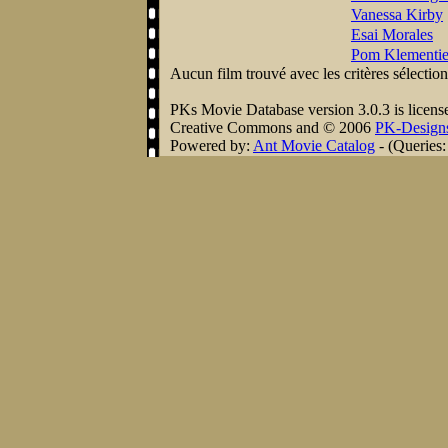
Vanessa Kirby
Esai Morales
Pom Klementie
Aucun film trouvé avec les critères sélectio
PKs Movie Database version 3.0.3 is licens
Creative Commons
and © 2006
PK-Design
Powered by:
Ant Movie Catalog
- (Queries: