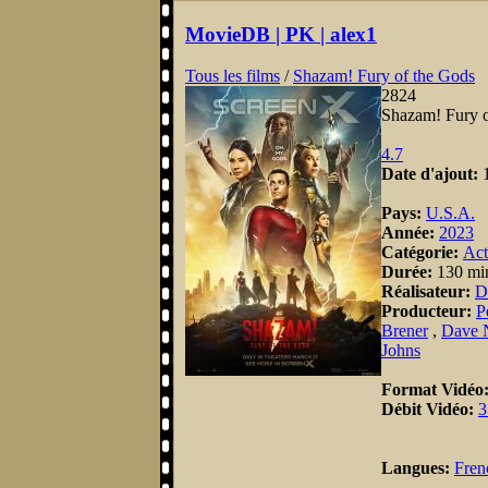
MovieDB | PK | alex1
Tous les films
/
Shazam! Fury of the Gods
2824
Shazam! Fury o
4.7
Date d'ajout:
Pays:
U.S.A.
Année:
2023
Catégorie:
Act
Durée:
130 mi
Réalisateur:
D
Producteur:
P
Brener
,
Dave N
Johns
Format Vidéo
Débit Vidéo:
3
Langues:
Fren