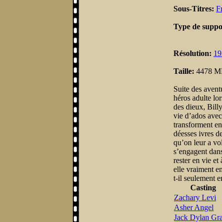
Sous-Titres:
F
Type de suppo
Résolution:
19
Taille:
4478 
Suite des avent
héros adulte lo
des dieux, Bill
vie d’ados avec 
transforment en
déesses ivres d
qu’on leur a vol
s’engagent dans
rester en vie e
elle vraiment e
t-il seulement en
Casting
Zachary Levi
Asher Angel
Jack Dylan Gr