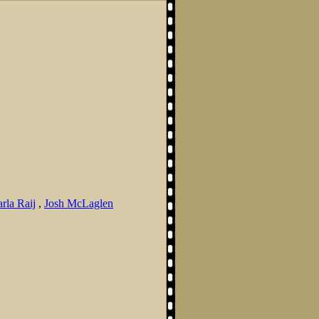
rla Raij
,
Josh McLaglen