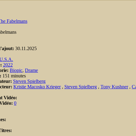
The Fabelmans
abelmans
'ajout:
30.11.2025
U.S.A.
e:
2022
orie:
Biopic
,
Drame
:
151 minutes
ateur:
Steven Spielberg
cteur:
Kristie Macosko Krieger
,
Steven Spielberg
,
Tony Kushner
,
Ca
t Vidéo:
 Vidéo:
0
es:
itres: