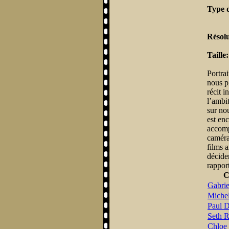
Type 
Résolu
Taille
Portra
nous pl
récit i
l’ambit
sur no
est en
accomp
caméra 
films a
décide
rapport
C
Gabrie
Michel
Paul 
Seth 
Chloe 