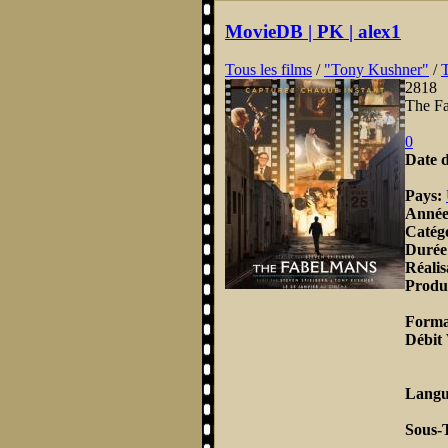
MovieDB | PK | alex1
Tous les films
/
"Tony Kushner"
/
2818
The F
0
Date d
Pays:
Anné
Catég
Durée
Réalis
Produ
Forma
Débit
Langu
Sous-T