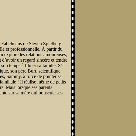
e Fabelmans de Steven Spielberg
le et professionnelle. À partir du
ilm explore les relations amoureuses,
t d’avoir un regard sincère et tendre
n temps à filmer sa famille. S’il
ique, son père Burt, scientifique
ées, Sammy, à force de pointer sa
amiliale ! Il réalise même de petits
urs. Mais lorsque ses parents
ante sur sa mère qui bouscule ses