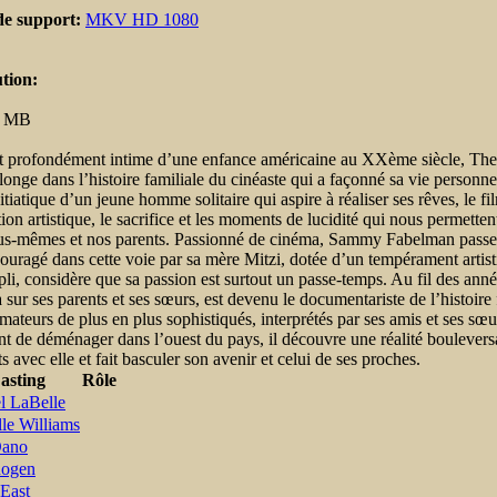
de support:
MKV HD 1080
tion:
:
MB
it profondément intime d’une enfance américaine au XXème siècle, Th
onge dans l’histoire familiale du cinéaste qui a façonné sa vie personnel
nitiatique d’un jeune homme solitaire qui aspire à réaliser ses rêves, le f
ion artistique, le sacrifice et les moments de lucidité qui nous permetten
us-mêmes et nos parents. Passionné de cinéma, Sammy Fabelman passe so
couragé dans cette voie par sa mère Mitzi, dotée d’un tempérament artist
li, considère que sa passion est surtout un passe-temps. Au fil des ann
sur ses parents et ses sœurs, est devenu le documentariste de l’histoire f
mateurs de plus en plus sophistiqués, interprétés par ses amis et ses sœ
nt de déménager dans l’ouest du pays, il découvre une réalité boulevers
s avec elle et fait basculer son avenir et celui de ses proches.
asting
Rôle
l LaBelle
le Williams
Dano
Rogen
East