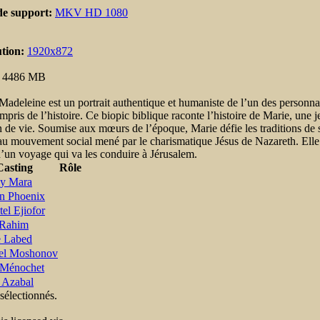
de support:
MKV HD 1080
ution:
1920x872
:
4486 MB
Madeleine est un portrait authentique et humaniste de l’un des personna
ompris de l’histoire. Ce biopic biblique raconte l’histoire de Marie, u
 de vie. Soumise aux mœurs de l’époque, Marie défie les traditions de s
u mouvement social mené par le charismatique Jésus de Nazareth. Elle
’un voyage qui va les conduire à Jérusalem.
Casting
Rôle
y Mara
n Phoenix
el Ejiofor
 Rahim
e Labed
el Moshonov
 Ménochet
 Azabal
sélectionnés.