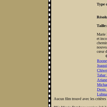
Type 
Résol
Taille
Marie 
et inc
chemin
nouvea
cœur d
Roone
Joaqui
Chiwet
Tahar
Arian
Micha
Denis
Lubna
Aucun film trouvé avec les critères 