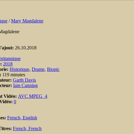
ique
/
Mary Magdalene
Magdalene
'ajout:
26.10.2018
britannique
e:
2018
orie:
Historique
,
Drame
,
Biopic
:
119 minutes
ateur:
Garth Davis
cteur:
Iain Canning
t Vidéo:
AVC MPEG_4
 Vidéo:
0
es:
French, English
itres:
French, French