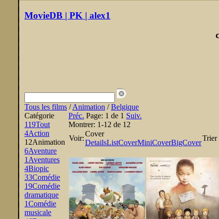
MovieDB | PK | alex1
Tous les films
/
Animation
/
Belgique
Catégorie
Préc.
Page:
1 de 1
Suiv.
119
Tout
Montrer:
1-12 de 12
4
Action
Cover
Voir:
Trier
12
Animation
Details
List
Cover
MiniCover
BigCover
6
Aventure
1
Aventures
4
Biopic
33
Comédie
19
Comédie
dramatique
1
Comédie
musicale