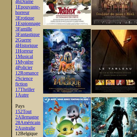
46
Drame
1
Epouvante-
horreur
3
Erotique
1
Espionnage
3
Famille
3
Fantastique
2
Guerre
4
Historique
1
Horreur
1
Musical
1
Mystère
4
Policier
12
Romance
2
Science
fiction
17
Thriller
1
Autre
Pays
152
Tout
2
Allemagne
28
Américain
2
Australie
12
Belgique