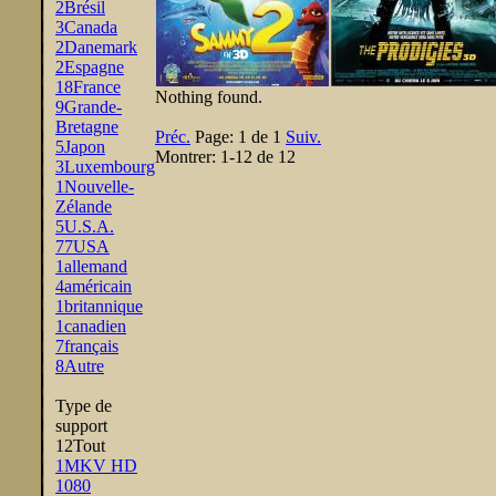
2
Brésil
3
Canada
2
Danemark
2
Espagne
18
France
Nothing found.
9
Grande-
Bretagne
Préc.
Page:
1 de 1
Suiv.
5
Japon
Montrer:
1-12 de 12
3
Luxembourg
1
Nouvelle-
Zélande
5
U.S.A.
77
USA
1
allemand
4
américain
1
britannique
1
canadien
7
français
8
Autre
Type de
support
12
Tout
1
MKV HD
1080