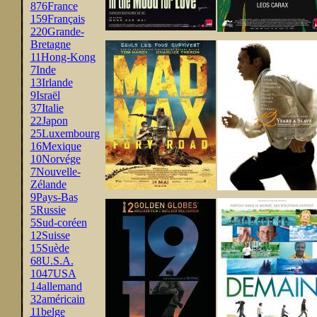
876
France
159
Français
220
Grande-
Bretagne
11
Hong-Kong
7
Inde
13
Irlande
9
Israël
37
Italie
22
Japon
25
Luxembourg
16
Mexique
10
Norvége
7
Nouvelle-
Zélande
9
Pays-Bas
5
Russie
5
Sud-coréen
12
Suisse
15
Suède
68
U.S.A.
1047
USA
14
allemand
32
américain
11
belge