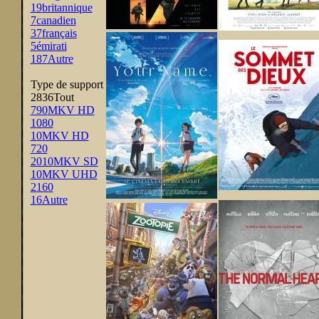
19
britannique
7
canadien
37
français
5
émirati
187
Autre
Type de support
2836
Tout
790
MKV HD
1080
10
MKV HD
720
2010
MKV SD
10
MKV UHD
2160
16
Autre