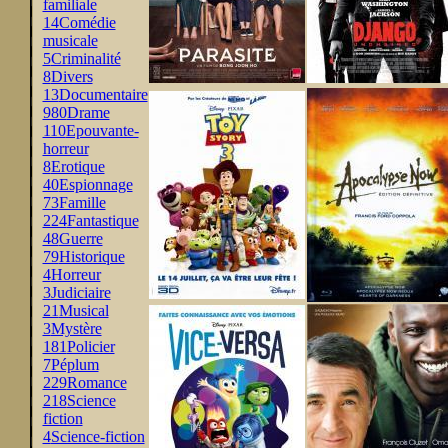
familiale
14
Comédie
musicale
5
Criminalité
8
Divers
13
Documentaire
980
Drame
110
Epouvante-
horreur
8
Erotique
40
Espionnage
73
Famille
224
Fantastique
48
Guerre
79
Historique
4
Horreur
3
Judiciaire
21
Musical
3
Mystère
181
Policier
7
Péplum
229
Romance
218
Science
fiction
4
Science-fiction