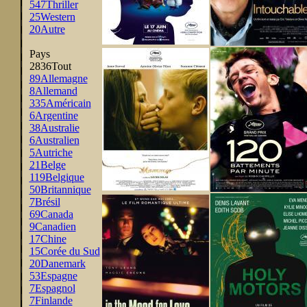
547
Thriller
25
Western
20
Autre
Pays
2836
Tout
89
Allemagne
8
Allemand
335
Américain
6
Argentine
38
Australie
6
Australien
5
Autriche
21
Belge
119
Belgique
50
Britannique
7
Brésil
69
Canada
9
Canadien
17
Chine
15
Corée du Sud
20
Danemark
53
Espagne
7
Espagnol
7
Finlande