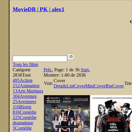
MovieDB | PK | alex1
Tous les films
Catégorie
Préc.
Page:
1 de 36
Suiv.
2836
Tout
Montrer:
1-80 de 2836
495
Action
Cover
Voir:
Trie
152
Animation
Details
List
Cover
MiniCover
BigCover
13
Arts Martiaux
304
Aventure
25
Aventures
116
Biopic
816
Comédie
225
Comédie
dramatique
5
Comédie