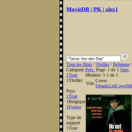
MovieDB | PK | alex1
Tous les films
/
Thriller
/
Belgique
Catégorie
Préc.
Page:
1 de 1
Suiv.
1
Tout
Montrer:
1-1 de 1
1
Thriller
Cover
Voir:
Details
List
Cover
Mi
Pays
1
Tout
1
Belgique
1
France
Type de
support
1
Tout