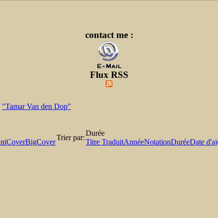
contact me :
Flux RSS
/
"Tamar Van den Dop"
Durée
Trier par:
niCover
BigCover
Titre Traduit
Année
Notation
Durée
Date d'aj