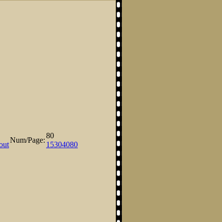
80
Num/Page:
out
15
30
40
80