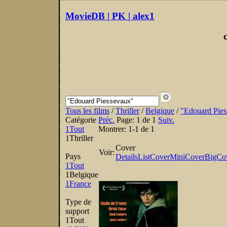
MovieDB | PK | alex1
Tous les films
/
Thriller
/
Belgique
/
"Edouard Pie
Catégorie
Préc.
Page:
1 de 1
Suiv.
1
Tout
Montrer:
1-1 de 1
1
Thriller
Cover
Voir:
Pays
Details
List
Cover
MiniCover
BigCo
1
Tout
1
Belgique
1
France
Type de
support
1
Tout