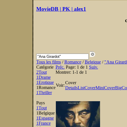
MovieDB | PK | alex1
Tous les films
/
Romance
/
Belgique
/
"Ana Girard
Catégorie
Préc.
Page:
1 de 1
Suiv.
2
Tout
Montrer:
1-1 de 1
1
Drame
1
Erotique
Cover
Voir:
1
Romance
Details
List
Cover
MiniCover
BigCo
1
Thriller
Pays
1
Tout
1
Belgique
1
Espagne
1
France