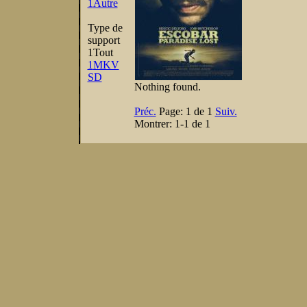
1
Autre
Type de
support
1
Tout
1
MKV
SD
Nothing found.
Préc.
Page:
1 de 1
Suiv.
Montrer:
1-1 de 1