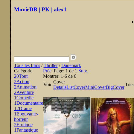
MovieDB | PK | alex1
Tous les films
/
Thriller
/
Danemark
Catégorie
Préc.
Page:
1 de 1
Suiv.
20
Tout
Montrer:
1-6 de 6
2
Action
Cover
Voir:
Trier
2
Animation
Details
List
Cover
MiniCover
BigCover
2
Aventure
1
Comédie
1
Documentaire
12
Drame
1
Epouvante-
horreur
2
Erotique
1
Fantastique