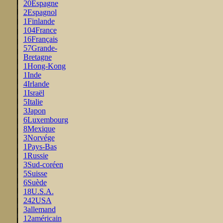
20
Espagne
2
Espagnol
1
Finlande
104
France
16
Français
57
Grande-
Bretagne
1
Hong-Kong
1
Inde
4
Irlande
1
Israël
5
Italie
3
Japon
6
Luxembourg
8
Mexique
3
Norvége
1
Pays-Bas
1
Russie
3
Sud-coréen
5
Suisse
6
Suède
18
U.S.A.
242
USA
3
allemand
12
américain