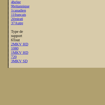
4
belge
9
britannique
1
canadien
11
français
2
émirati
37
Autre
Type de
support
6
Tout
2
MKV HD
1080
1
MKV HD
720
3
MKV SD