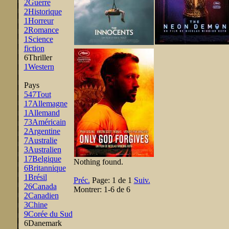
2
Guerre
2
Historique
1
Horreur
2
Romance
1
Science
fiction
6
Thriller
1
Western
Pays
547
Tout
17
Allemagne
1
Allemand
73
Américain
2
Argentine
7
Australie
3
Australien
17
Belgique
Nothing found.
6
Britannique
1
Brésil
Préc.
Page:
1 de 1
Suiv.
26
Canada
Montrer:
1-6 de 6
2
Canadien
3
Chine
9
Corée du Sud
6
Danemark