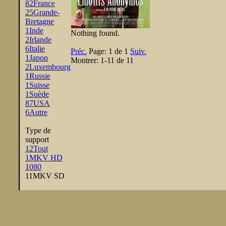
82
France
25
Grande-
Bretagne
1
Inde
Nothing found.
2
Irlande
6
Italie
Préc.
Page:
1 de 1
Suiv.
1
Japon
Montrer:
1-11 de 11
2
Luxembourg
1
Russie
1
Suisse
1
Suède
87
USA
6
Autre
Type de
support
12
Tout
1
MKV HD
1080
11
MKV SD