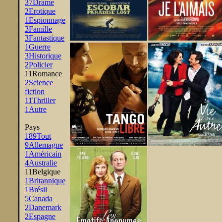
37
Drame
2
Erotique
1
Espionnage
3
Famille
3
Fantastique
1
Guerre
3
Historique
2
Policier
11
Romance
2
Science
fiction
11
Thriller
1
Autre
Pays
189
Tout
9
Allemagne
1
Américain
4
Australie
11
Belgique
1
Britannique
1
Brésil
5
Canada
2
Danemark
2
Espagne