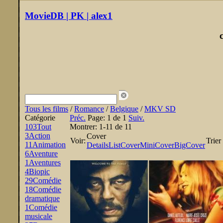
MovieDB | PK | alex1
Tous les films
/
Romance
/
Belgique
/
MKV SD
Catégorie
Préc.
Page:
1 de 1
Suiv.
103
Tout
Montrer:
1-11 de 11
3
Action
Cover
Voir:
Trier
11
Animation
Details
List
Cover
MiniCover
BigCover
6
Aventure
1
Aventures
4
Biopic
29
Comédie
18
Comédie
dramatique
1
Comédie
musicale