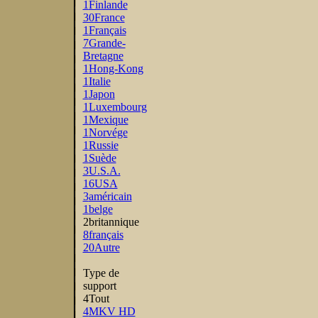
1
Finlande
30
France
1
Français
7
Grande-
Bretagne
1
Hong-Kong
1
Italie
1
Japon
1
Luxembourg
1
Mexique
1
Norvége
1
Russie
1
Suède
3
U.S.A.
16
USA
3
américain
1
belge
2
britannique
8
français
20
Autre
Type de
support
4
Tout
4
MKV HD