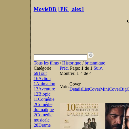
MovieDB | PK | alex1
Tous les films
/
Historique
/
britannique
Catégorie
Préc.
Page:
1 de 1
Suiv.
69
Tout
Montrer:
1-4 de 4
16
Action
1
Animation
Cover
Voir:
13
Aventure
Details
List
Cover
MiniCover
BigC
12
Biopic
11
Comédie
2
Comédie
dramatique
2
Comédie
musicale
28
Drame