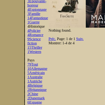
3
Epouvante-
horreur
4
Espionnage
3
Famille
14
Fantastique
1
Guerre
4
Historique
Nothing found.
4
Policier
4
Romance
Préc.
Page:
1 de 1
Suiv.
9
Science
Montrer:
1-4 de 4
fiction
15
Thriller
1
Western
Pays
79
Tout
10
Allemagne
5
Américain
1
Australie
1
Autriche
4
Belgique
2
Britannique
2
Chine
2
Danemark
6
Espagne