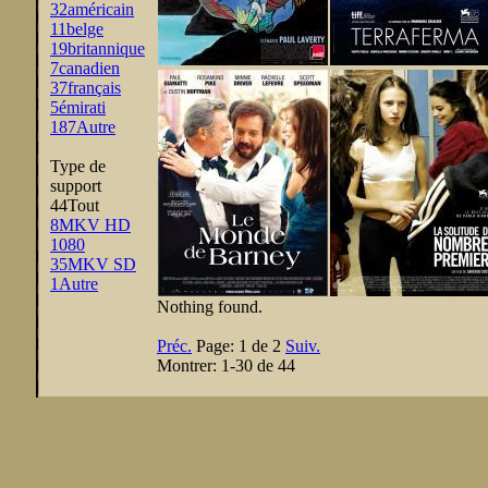
32
américain
11
belge
19
britannique
7
canadien
37
français
5
émirati
187
Autre
Type de
support
44
Tout
8
MKV HD
1080
35
MKV SD
1
Autre
Nothing found.
Préc.
Page:
1 de 2
Suiv.
Montrer:
1-30 de 44