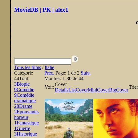
MovieDB | PK | alex1
Tous les films
/
Italie
Catégorie
Préc.
Page:
1 de 2
Suiv.
44
Tout
Montrer:
1-30 de 44
3
Biopic
Cover
Voir:
Trier
9
Comédie
Details
List
Cover
MiniCover
BigCover
9
Comédie
dramatique
28
Drame
2
Epouvante-
horreur
1
Fantastique
1
Guerre
3
Historique