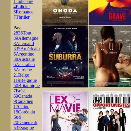
1
Judiciaire
4
Policier
6
Romance
7
Thriller
Pays
2836
Tout
89
Allemagne
8
Allemand
335
Américain
6
Argentine
38
Australie
6
Australien
5
Autriche
21
Belge
119
Belgique
50
Britannique
7
Brésil
69
Canada
9
Canadien
17
Chine
15
Corée du
Sud
20
Danemark
53
Espagne