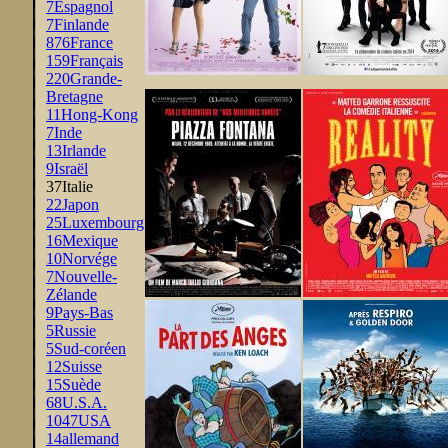
7
Espagnol
7
Finlande
876
France
159
Français
220
Grande-
Bretagne
11
Hong-Kong
7
Inde
13
Irlande
9
Israël
37
Italie
22
Japon
25
Luxembourg
16
Mexique
10
Norvége
7
Nouvelle-
Zélande
9
Pays-Bas
5
Russie
5
Sud-coréen
12
Suisse
15
Suède
68
U.S.A.
1047
USA
14
allemand