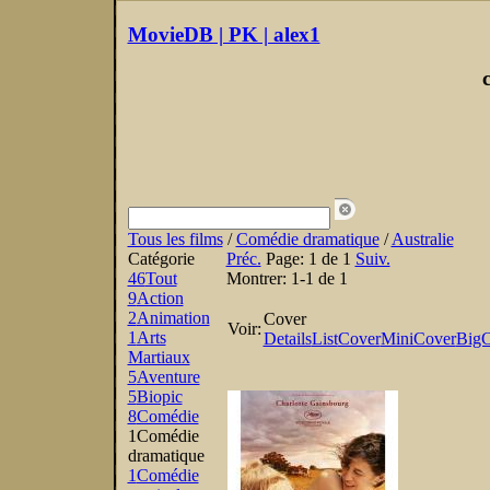
MovieDB | PK | alex1
Tous les films
/
Comédie dramatique
/
Australie
Catégorie
Préc.
Page:
1 de 1
Suiv.
46
Tout
Montrer:
1-1 de 1
9
Action
2
Animation
Cover
Voir:
1
Arts
Details
List
Cover
MiniCover
BigC
Martiaux
5
Aventure
5
Biopic
8
Comédie
1
Comédie
dramatique
1
Comédie