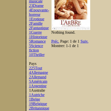
musicale
23
Drame
4
Epouvante-
horreur
1
Erotique
2
Famille
2
Fantastique
1
Guerre
Nothing found.
1
Historique
5
Romance
Préc.
Page:
1 de 1
Suiv.
5
Science
Montrer:
1-1 de 1
fiction
10
Thriller
Pays
225
Tout
4
Allemagne
2
Allemand
5
Américain
1
Argentine
1
Australie
1
Autriche
1
Belge
19
Belgique
2
Britannique