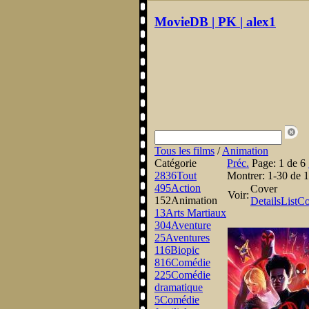
MovieDB | PK | alex1
Tous les films
/
Animation
Catégorie
Préc.
Page:
1 de 6
2836
Tout
Montrer:
1-30 de 
495
Action
Cover
Voir:
152
Animation
Details
List
Co
13
Arts Martiaux
304
Aventure
25
Aventures
116
Biopic
816
Comédie
225
Comédie
dramatique
5
Comédie