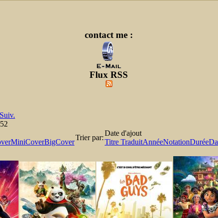
contact me :
Flux RSS
Suiv.
152
Date d'ajout
Trier par:
ver
MiniCover
BigCover
Titre Traduit
Année
Notation
Durée
Dat