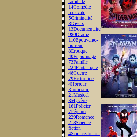
familiale
14
Comédie
musicale
5
Criminalité
8
Divers
13
Documentaire
980
Drame
110
Epouvante-
horreur
8
Erotique
40
Espionnage
73
Famille
224
Fantastique
48
Guerre
79
Historique
4
Horreur
3
Judiciaire
21
Musical
3
Mystère
181
Policier
7
Péplum
229
Romance
218
Science
fiction
4
Science-fiction