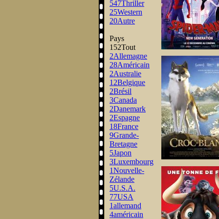
547
Thriller
25
Western
20
Autre
Pays
152
Tout
2
Allemagne
28
Américain
2
Australie
12
Belgique
2
Brésil
3
Canada
2
Danemark
2
Espagne
18
France
9
Grande-
Bretagne
5
Japon
3
Luxembourg
1
Nouvelle-
Zélande
5
U.S.A.
77
USA
1
allemand
4
américain