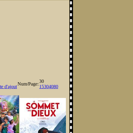
30
Num/Page:
e d'ajout
15
30
40
80